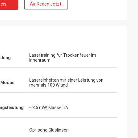
eis
Wir Reden Jetzt.
Thomas
Ich muss sagen, Ihre holographische Sich
arameter
ist wirklich beeindruckend... sie kann
wartungen.
definitiv mit EOTECH konkurrieren!
Lasertraining für Trockenfeuer im
ndung
Innenraum
Lasereinheiten mit einer Leistung von
-Modus
mehr als 100 W und
ngsleistung
≤ 3,5 mW, Klasse IIIA
Optische Glaslinsen