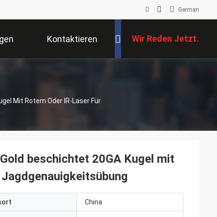
German
Wir Reden Jetzt.
ngen
Kontaktieren
Sie Uns
ugel Mit Rotem Oder IR-Laser Für
e Gold beschichtet 20GA Kugel mit
d Jagdgenauigkeitsübung
sort
China