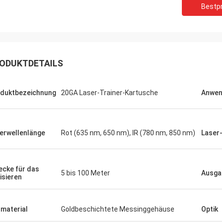
Bestpr
- Ja.
Ryan
be den holographischen Anblick
en, ich versuche ihn gerade, und er
Die Präzision und die P
ODUKTDETAILS
t gut zu funktionieren, wie
entsprechen meinen Er
ndigt.Ich habe einige Flecken oder
abdrücke auf den Linsen
duktbezeichnung
20GA Laser-Trainer-Kartusche
Anwe
.Es gibt ein paar kleine Dinge, die
rt oder verbessert werden
n, aber ich werde sie in
erwellenlänge
Rot (635 nm, 650 nm), IR (780 nm, 850 nm)
Laser
ecke für das
5 bis 100 Meter
Ausga
isieren
material
Goldbeschichtete Messinggehäuse
Optik