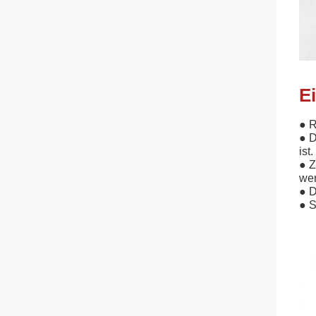
E
● R
● D
ist.
● Z
we
● D
● S