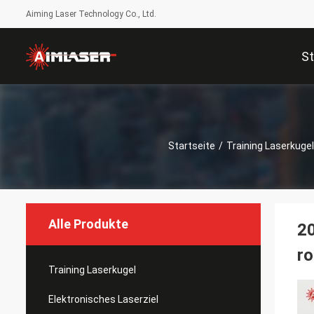
Aiming Laser Technology Co., Ltd.
St
Startseite
/
Training Laserkugel
Alle Produkte
20
ro
Training Laserkugel
Elektronisches Laserziel