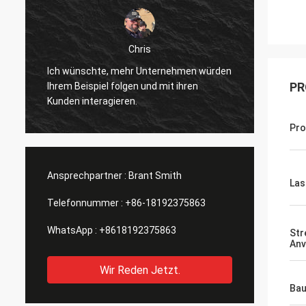
Chris
Ich ha
Ich wünschte, mehr Unternehmen würden
erhalt
PR
Ihrem Beispiel folgen und mit ihren
t
schein
Kunden interagieren.
angekü
Finger
Pro
bemerkt
geände
könnte
Ansprechpartner :
Brant Smith
Las
Telefonnummer :
+86-18192375863
WhatsApp :
+8618192375863
Str
Anv
Wir Reden Jetzt.
Bau