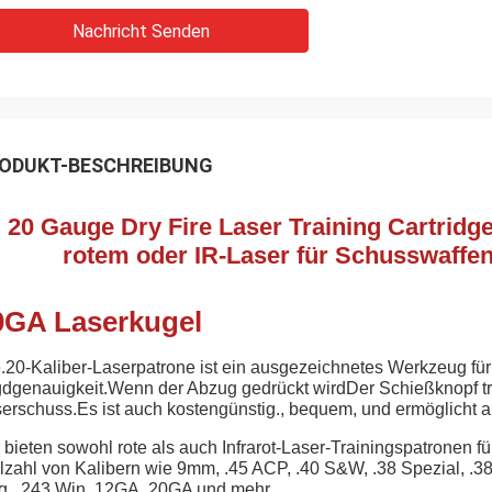
Nachricht Senden
ODUKT-BESCHREIBUNG
20 Gauge Dry Fire Laser Training Cartridg
rotem oder IR-Laser für Schusswaffe
0GA Laserkugel
.20-Kaliber-Laserpatrone ist ein ausgezeichnetes Werkzeug fü
dgenauigkeit.Wenn der Abzug gedrückt wirdDer Schießknopf triff
erschuss.Es ist auch kostengünstig., bequem, und ermöglicht 
 bieten sowohl rote als auch Infrarot-Laser-Trainingspatronen fü
lzahl von Kalibern wie 9mm, .45 ACP, .40 S&W, .38 Spezial, .
, .243 Win, 12GA, 20GA und mehr.