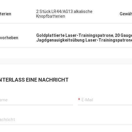
2 Stück LR44/AG13 alkalische
terien
Gewäh
Knopfbatterien
Goldplattierte Laser-Trainingspatrone
,
20 Gauge
vorheben
Jagdgenauigkeitsübung Laser-Trainingspatron
NTERLASS EINE NACHRICHT