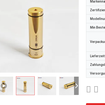
Markenn
Zertifizi
Modelln
Min Best
Verpacku
Lieferzeit
Zahlungs
Versorgun