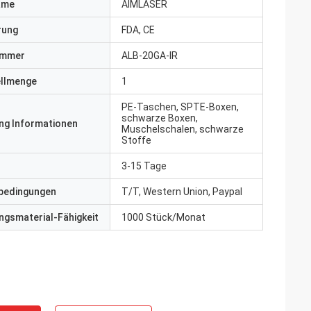
ame
AIMLASER
erung
FDA, CE
ummer
ALB-20GA-IR
ellmenge
1
PE-Taschen, SPTE-Boxen,
schwarze Boxen,
ng Informationen
Muschelschalen, schwarze
Stoffe
3-15 Tage
bedingungen
T/T, Western Union, Paypal
gsmaterial-Fähigkeit
1000 Stück/Monat