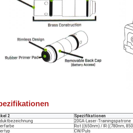
pezifikationen
ikel 2
Spezifikationen
duktbezeichnung
20GA-Laser-Trainingspatrone
erfarbe
Rot ((650nm) / IR ((780nm, 85
ertyp
CW/Puls