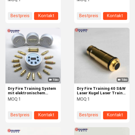
Mündungs-
für Pistole
Laserkartusche für
Schießsimulator Übung
Airsoft-Pistolen
Bestpreis
Kontakt
Bestpreis
Kontakt
Dry Fire Training System
Dry Fire Training 40 S&W
mit elektronischem
Laser Kugel Laser Trainer
Laserziel und
Patronen Gold über 1500
MOQ:
1
MOQ:
1
Laserkugelpatrone
Schüsse FDA und CE
zertifiziert
Bestpreis
Kontakt
Bestpreis
Kontakt