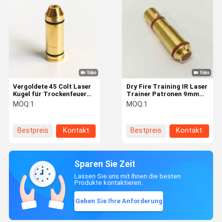
Vergoldete 45 Colt Laser
Dry Fire Training IR Laser
Kugel für Trockenfeuer
Trainer Patronen 9mm
Training Laser
Luge Laser Kugel mit
MOQ:
1
MOQ:
1
Schießsystem Simulator
Infrarot 780nm Laser
Bestpreis
Kontakt
Bestpreis
Kontakt
Sparen Sie Zeit
Lassen Sie uns mit Ihnen die besten
Produkte kontaktieren.
Geben Sie Ihre Anforderung