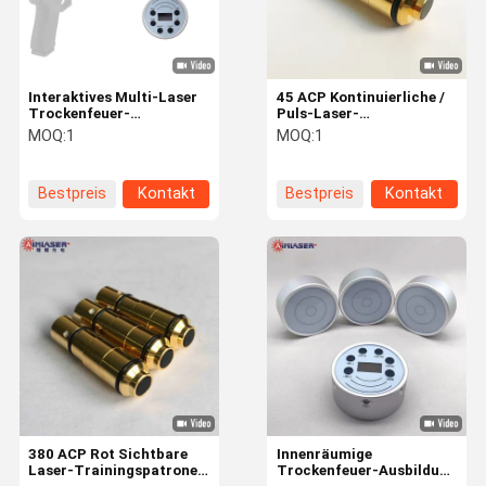
Interaktives Multi-Laser
45 ACP Kontinuierliche /
Trockenfeuer-
Puls-Laser-
Trainingszielsystem mit
Trainingspatrone 45
MOQ:
1
MOQ:
1
Steuerung für
Laserkugel für
Reaktionsgeschwindigkeit
Trockenfeuer-Trainings
und Präzision
Bestpreis
Kontakt
Bestpreis
Kontakt
Zu Hause
Produkte
Über Uns
Werksbesich
Tigung
380 ACP Rot Sichtbare
Innenräumige
Laser-Trainingspatrone
Trockenfeuer-Ausbildung