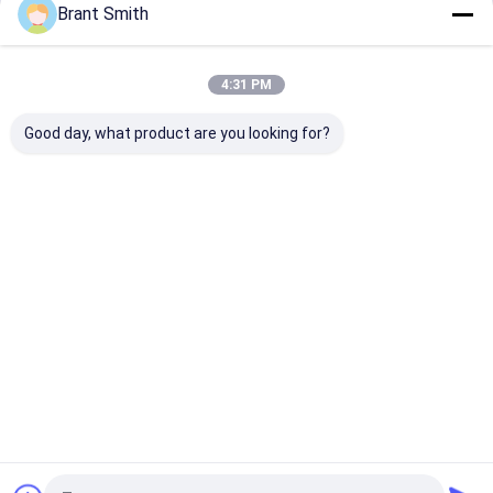
Brant Smith
Fortsetzen
Diodenlasermodule
4:31 PM
Laserleitungsgeneratoren
Unsere Kategorien
Good day, what product are you looking for?
Holographische rote Punktsicht
Laser-Bohrungs-Anblick
Taktische Lasersicht
Training
Elektronische
Mini Laser
Maschinell
Laserstrahlvergrößerungsgeräte
Laserkugel
s Laserziel
Modules
Sichtlaser
Startseite
Über uns
Kontakt
Desktop Site
Sitemap
Privacy Policy
Qualität
Training Laserkugel
China Fabrik.Copyright © 2026 Aiming