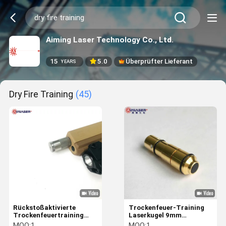
Aiming Laser Technology Co., Ltd.
15
5.0
Überprüfter Lieferant
YEARS
Dry Fire Training
(45)
Rückstoßaktivierte
Trockenfeuer-Training
Trockenfeuertraining
Laserkugel 9mm
Rote & IR Vibrations-
vergoldete Laserpatrone
MOQ:
1
MOQ:
1