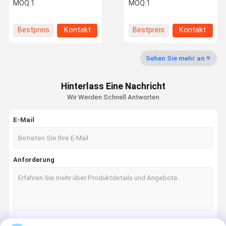
für Trockenfeuer-
Elektronische Laser-Ziel
MOQ:
1
MOQ:
1
Trainings-Simulator
und drahtloses
Steuerungssystem
Bestpreis
Kontakt
Bestpreis
Kontakt
Qualitätskon
Kontakt Mit
Neuigkeiten
Fälle
Trolle
Uns
Sehen Sie mehr an
Hinterlass Eine Nachricht
Wir Werden Schnell Antworten
Angebot
Anfordern
E-Mail
Training Laserkugel
Anforderung
Elektronisches Laserziel
Mini Laser Modules
Maschinelle Sichtlaser
Glasfaserlasermodule