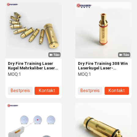
Dry Fire Training Laser
Dry Fire Training 308 Win
Kugel Mehrkaliber Laser
Laserkugel Laser-
Trainer Patronen
Training-Kartusche für
MOQ:
1
MOQ:
1
Innenraum Laser
Laser-Schießsimulator
Shooting Simulator
Bestpreis
Kontakt
Bestpreis
Kontakt