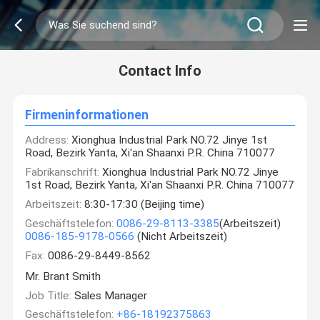
Contact Info
Firmeninformationen
Address:
Xionghua Industrial Park NO.72 Jinye 1st
Road, Bezirk Yanta, Xi'an Shaanxi P.R. China 710077
Fabrikanschrift:
Xionghua Industrial Park NO.72 Jinye
1st Road, Bezirk Yanta, Xi'an Shaanxi P.R. China 710077
Arbeitszeit:
8:30-17:30 (Beijing time)
Geschäftstelefon:
0086-29-8113-3385
(Arbeitszeit)
0086-185-9178-0566
(Nicht Arbeitszeit)
Fax:
0086-29-8449-8562
Mr. Brant Smith
Job Title:
Sales Manager
Geschäftstelefon:
+86-18192375863