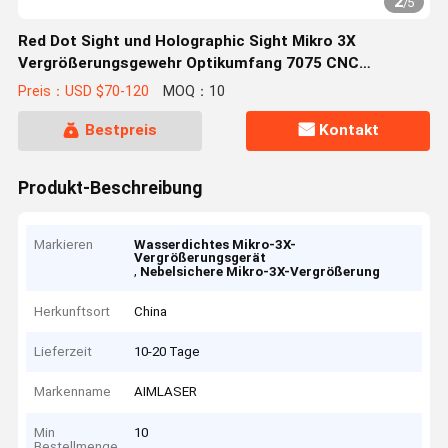
2
/
5
Red Dot Sight und Holographic Sight Mikro 3X
Vergrößerungsgewehr Optikumfang 7075 CNC
Aluminium IP67 Wasserdicht Nebeldicht
Preis：USD $70-120
MOQ：10
Bestpreis
Kontakt
Produkt-Beschreibung
Markieren
Wasserdichtes Mikro-3X-
Vergrößerungsgerät
,
Nebelsichere Mikro-3X-Vergrößerung
Herkunftsort
China
Lieferzeit
10-20 Tage
Markenname
AIMLASER
Min
10
Bestellmenge