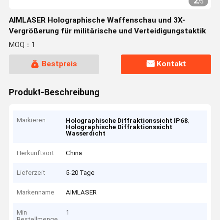
2
/
5
AIMLASER Holographische Waffenschau und 3X-
Vergrößerung für militärische und Verteidigungstaktik
MOQ：1
Bestpreis
Kontakt
Produkt-Beschreibung
Markieren
,
Holographische Diffraktionssicht IP68
Holographische Diffraktionssicht
Wasserdicht
Herkunftsort
China
Lieferzeit
5-20 Tage
Markenname
AIMLASER
Min
1
Bestellmenge