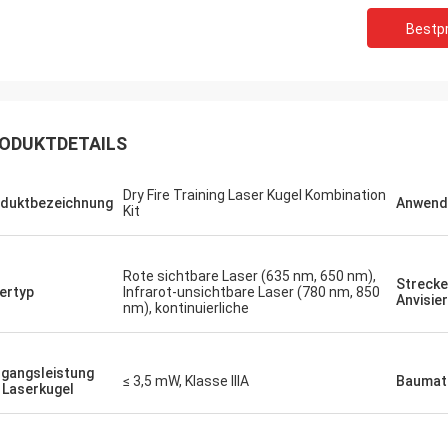
Bestpr
T
Ryan
Ich muss sagen, I
Die Präzision und die Parameter
ist wirklich beeind
entsprechen meinen Erwartungen.
ODUKTDETAILS
definitiv mit EOTE
Dry Fire Training Laser Kugel Kombination
duktbezeichnung
Anwend
Kit
Rote sichtbare Laser (635 nm, 650 nm),
Strecke
ertyp
Infrarot-unsichtbare Laser (780 nm, 850
Anvisie
nm), kontinuierliche
gangsleistung
≤ 3,5 mW, Klasse IIIA
Baumate
 Laserkugel