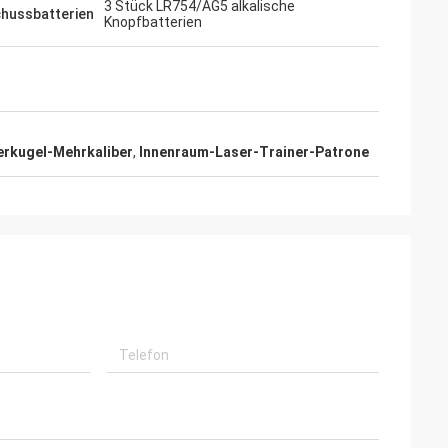
3 Stück LR754/AG5 alkalische
hussbatterien
Knopfbatterien
erkugel-Mehrkaliber
,
Innenraum-Laser-Trainer-Patrone