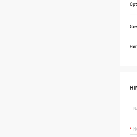
Opt
Gew
Her
HI