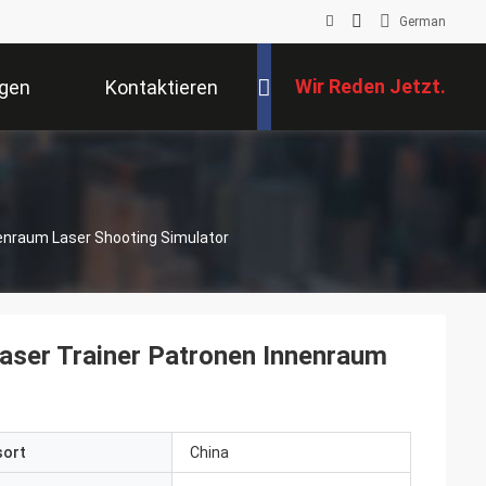
German
Wir Reden Jetzt.
ngen
Kontaktieren
Sie Uns
nnenraum Laser Shooting Simulator
Laser Trainer Patronen Innenraum
sort
China