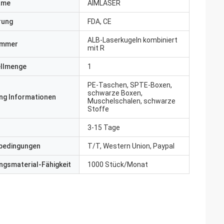
ame
AIMLASER
erung
FDA, CE
ALB-Laserkugeln kombiniert
ummer
mit R
ellmenge
1
PE-Taschen, SPTE-Boxen,
schwarze Boxen,
ng Informationen
Muschelschalen, schwarze
Stoffe
3-15 Tage
bedingungen
T/T, Western Union, Paypal
gsmaterial-Fähigkeit
1000 Stück/Monat