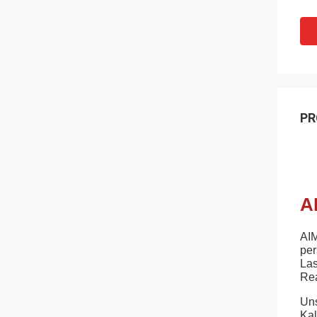
PR
A
AIM
per
Las
Rea
Uns
Kal