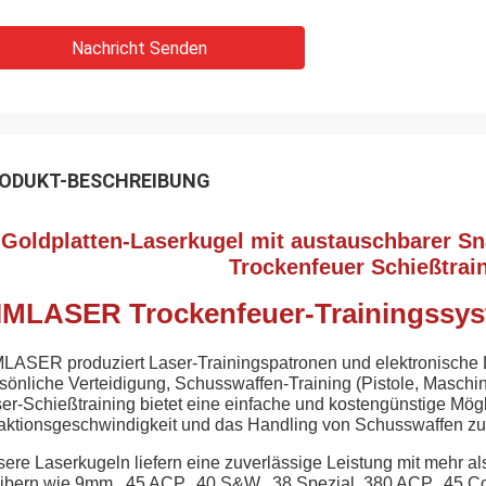
Nachricht Senden
ODUKT-BESCHREIBUNG
Goldplatten-Laserkugel mit austauschbarer Sn
Trockenfeuer Schießtrai
IMLASER Trockenfeuer-Trainingssy
LASER produziert Laser-Trainingspatronen und elektronische L
sönliche Verteidigung, Schusswaffen-Training (Pistole, Maschi
er-Schießtraining bietet eine einfache und kostengünstige Mögl
ktionsgeschwindigkeit und das Handling von Schusswaffen zu
ere Laserkugeln liefern eine zuverlässige Leistung mit mehr als
ibern wie 9mm, .45 ACP, .40 S&W, .38 Spezial, 380 ACP, .45 C