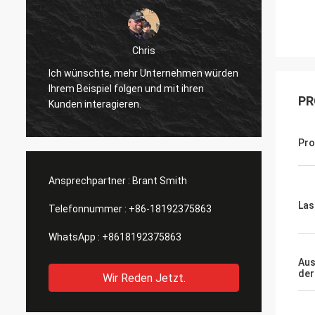
- Ja.
Ich habe den holographischen Anblick
würden
erhalten, ich versuche ihn gerade, und er
scheint gut zu funktionieren, wie
PR
angekündigt.Ich habe einige Flecken oder
Fingerabdrücke auf den Linsen
bemerkt.Es gibt ein paar kleine Dinge, die
Pro
geändert oder verbessert werden
könnten, aber ich werde sie in
Ansprechpartner :
Brant Smith
Las
Telefonnummer :
+86-18192375863
WhatsApp :
+8618192375863
Aus
der
Wir Reden Jetzt.