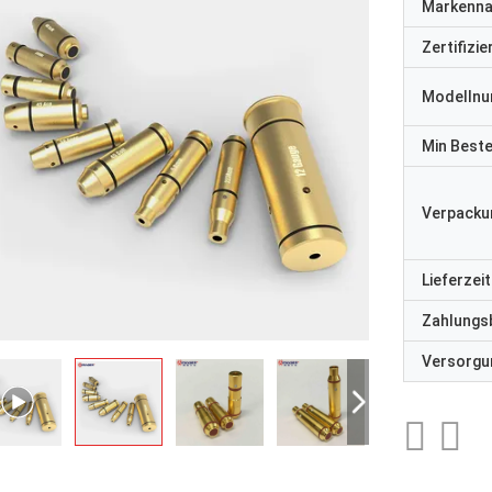
Markenn
Zertifizi
Modelln
Min Best
Verpacku
Lieferzeit
Zahlungs
Versorgun