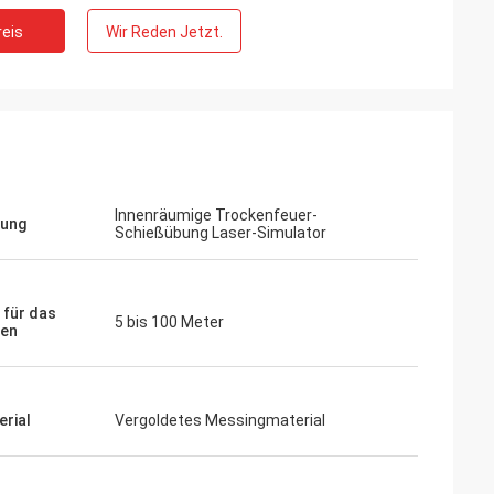
eis
Wir Reden Jetzt.
Krister.
homas
Ich möchte kurz sagen, wie beeindr
hre holographische Sicht
ich von den bisherigen Ergebnissen 
ruckend... sie kann
Laserzielen bin. Vielen Dank für Ihre 
CH konkurrieren!
und Ihre Anstrengungen! Ich kann e
kaum erwarten, das Endergebnis zu
Innenräumige Trockenfeuer-
sehen!
ung
Schießübung Laser-Simulator
 für das
5 bis 100 Meter
ren
rial
Vergoldetes Messingmaterial