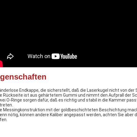
igenschaften
änderlose Endkappe, die sicherstellt, daß die Laserkugel nicht von d
ie Rückseite ist aus gehärtetem Gummi und nimmt den Aufprall der Schu
wei O-Ringe sorgen dafür, daß es richtig und stabil in die Kammer pa
treten.
ie Messingkonstruktion mit der goldbeschichteten Beschichtung macht
enn nötig, können andere Kaliber angepasst werden, achten Sie aber da
fen.