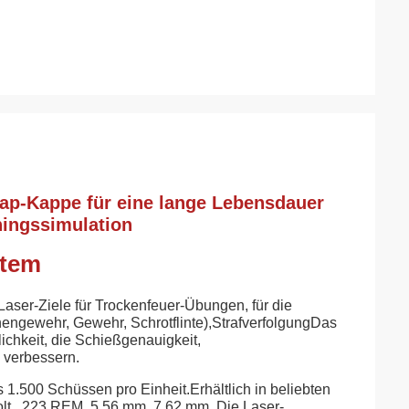
ap-Kappe für eine lange Lebensdauer
ningssimulation
stem
aser-Ziele für Trockenfeuer-Übungen, für die
nengewehr, Gewehr, Schrotflinte),StrafverfolgungDas
ichkeit, die Schießgenauigkeit,
 verbessern.
 1.500 Schüssen pro Einheit.Erhältlich in beliebten
olt, .223 REM, 5,56 mm, 7,62 mm, Die Laser-