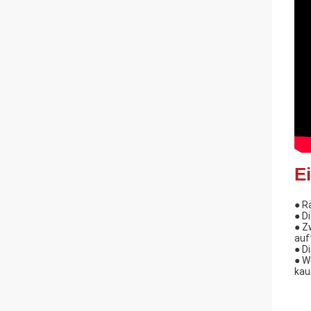
E
● R
● D
● Z
auf
● D
● W
kau