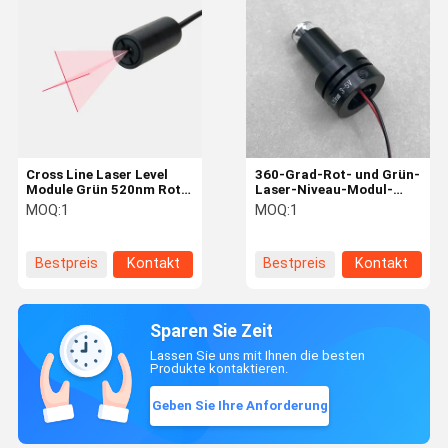
Cross Line Laser Level
360-Grad-Rot- und Grün-
Module Grün 520nm Rot
Laser-Niveau-Modul-
650nm Horizontale &
Laser-
MOQ:
1
MOQ:
1
Vertikale Linie Laser
Rundstrahlmessdetektor-
Generator mit Mount
Scanner
Bestpreis
Kontakt
Bestpreis
Kontakt
Sparen Sie Zeit
Lassen Sie uns mit Ihnen die besten
Produkte kontaktieren.
Geben Sie Ihre Anforderung