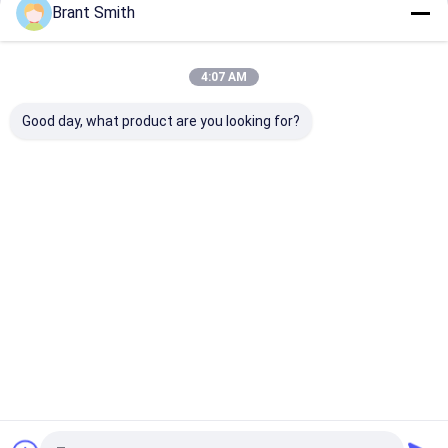
Brant Smith
Fortsetzen
Diodenlasermodule
4:07 AM
Laserleitungsgeneratoren
Unsere Kategorien
Good day, what product are you looking for?
Holographische rote Punktsicht
Laser-Bohrungs-Anblick
Taktische Lasersicht
Training
Elektronische
Mini Laser
Maschinell
Laserstrahlvergrößerungsgeräte
Laserkugel
s Laserziel
Modules
Sichtlaser
Startseite
Über uns
Kontakt
Desktop Site
Sitemap
Privacy Policy
Qualität
Training Laserkugel
China Fabrik.Copyright © 2026 Aiming