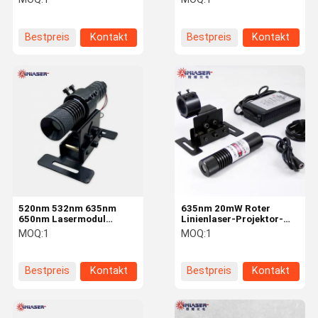
Laserstrahlprojektor
Schneiden von Holz- und
Steinstoff
Bestpreis
Kontakt
Bestpreis
Kontakt
520nm 532nm 635nm
635nm 20mW Roter
650nm Lasermodul
Linienlaser-Projektor-
Projektor Generator
Generator mit Halterung
MOQ:
1
MOQ:
1
Einziger Geradlicht
und Netzteil für
Lasermacher
industrielle Ausrichtung
und Positionierung
Bestpreis
Kontakt
Bestpreis
Kontakt