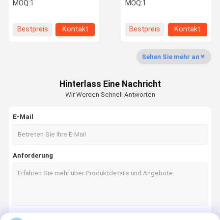
Liniendiodenlasermodule
20mW Gerade roter
MOQ:
1
MOQ:
1
für die Anordnung von
Liniengenerator
Wänden und Decken
Lasermacher
Bestpreis
Kontakt
Bestpreis
Kontakt
Qualitätskon
Kontakt Mit
Neuigkeiten
Fälle
Trolle
Uns
Sehen Sie mehr an
Hinterlass Eine Nachricht
Wir Werden Schnell Antworten
Angebot
Anfordern
E-Mail
Training Laserkugel
Anforderung
Elektronisches Laserziel
Mini Laser Modules
Maschinelle Sichtlaser
Glasfaserlasermodule