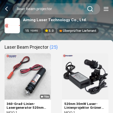
Aiming Laser Technology Co., Ltd.
15
5.0
Überprüfter Lieferant
YEARS
Laser Beam Projector
(25)
360-Grad-Linien-
520nm 30mW Laser-
Lasergenerator 520nm
Linienprojektor Grüner
30mW Grüner
Laserstrahl zum
MOQ:
1
MOQ:
1