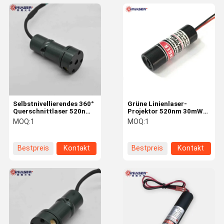
Selbstnivellierendes 360°
Grüne Linienlaser-
Querschnittlaser 520nm
Projektor 520nm 30mW
2mW Grün 360° Level
Diodenlasermodul für
MOQ:
1
MOQ:
1
Laser Ausrichtungstool
industrielle Ausrichtung
und Scannen
Bestpreis
Kontakt
Bestpreis
Kontakt