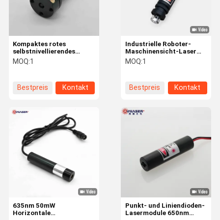
Kompaktes rotes
Industrielle Roboter-
selbstnivellierendes
Maschinensicht-Laser
Lasermodul mit
360° gut verteilte
MOQ:
1
MOQ:
1
Querschnittlinie 635nm
einheitliche Strahllinie
3mW Φ15x24mm
Bestpreis
Kontakt
Bestpreis
Kontakt
Zu Hause
Produkte
Über Uns
Werksbesich
Tigung
635nm 50mW
Punkt- und Liniendioden-
Horizontale
Lasermodule 650nm