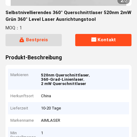
2
/
2
Selbstnivellierendes 360° Querschnittlaser 520nm 2mW
Grün 360° Level Laser Ausrichtungstool
MOQ：1
Bestpreis
Kontakt
Produkt-Beschreibung
Markieren
,
520nm Querschnittlaser
,
360-Grad-Linienlaser
2 mW Querschnittlaser
Herkunftsort
China
Lieferzeit
10-20 Tage
Markenname
AIMLASER
Min
1