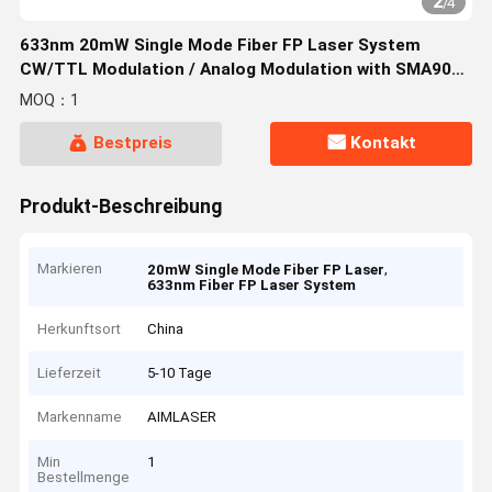
2
/
4
633nm 20mW Single Mode Fiber FP Laser System
CW/TTL Modulation / Analog Modulation with SMA905
Connector
MOQ：1
Bestpreis
Kontakt
Produkt-Beschreibung
Markieren
,
20mW Single Mode Fiber FP Laser
633nm Fiber FP Laser System
Herkunftsort
China
Lieferzeit
5-10 Tage
Markenname
AIMLASER
Min
1
Bestellmenge