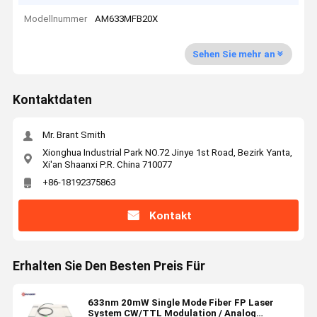
Modellnummer
AM633MFB20X
Sehen Sie mehr an
Kontaktdaten
Mr. Brant Smith
Xionghua Industrial Park NO.72 Jinye 1st Road, Bezirk Yanta,
Xi'an Shaanxi P.R. China 710077
+86-18192375863
Kontakt
Erhalten Sie Den Besten Preis Für
633nm 20mW Single Mode Fiber FP Laser
System CW/TTL Modulation / Analog