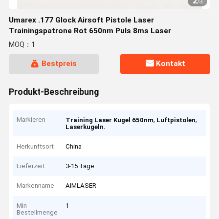
2
/
3
Umarex .177 Glock Airsoft Pistole Laser
Trainingspatrone Rot 650nm Puls 8ms Laser
MOQ：1
Bestpreis
Kontakt
Produkt-Beschreibung
Markieren
,
,
Training Laser Kugel 650nm
Luftpistolen
Laserkugeln.
Herkunftsort
China
Lieferzeit
3-15 Tage
Markenname
AIMLASER
Min
1
Bestellmenge