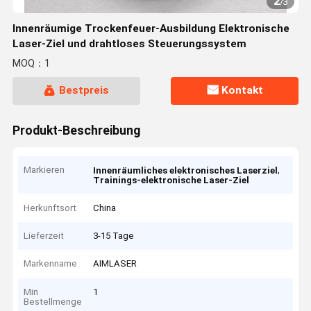
2
/
3
Innenräumige Trockenfeuer-Ausbildung Elektronische
Laser-Ziel und drahtloses Steuerungssystem
MOQ：1
Bestpreis
Kontakt
Produkt-Beschreibung
Markieren
,
Innenräumliches elektronisches Laserziel
Trainings-elektronische Laser-Ziel
Herkunftsort
China
Lieferzeit
3-15 Tage
Markenname
AIMLASER
Min
1
Bestellmenge