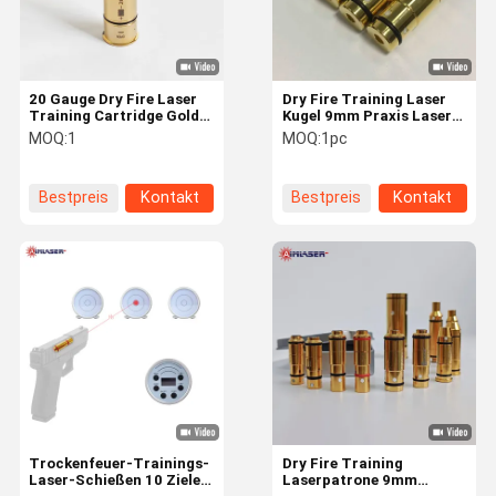
20 Gauge Dry Fire Laser
Dry Fire Training Laser
Training Cartridge Gold
Kugel 9mm Praxis Laser
beschichtet 20GA Kugel
9x19mm Für Heim
MOQ:
1
MOQ:
1pc
mit rotem oder IR-Laser
Schießtraining
für Schusswaffen und
Jagdgenauigkeitsübung
Bestpreis
Kontakt
Bestpreis
Kontakt
Zu Hause
Produkte
Über Uns
Werksbesich
Tigung
Trockenfeuer-Trainings-
Dry Fire Training
Laser-Schießen 10 Ziele +
Laserpatrone 9mm