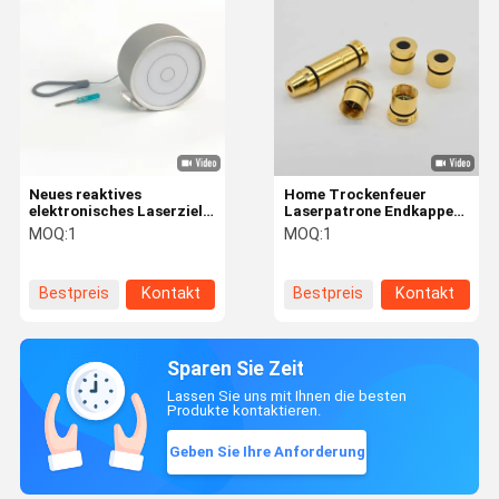
Neues reaktives
Home Trockenfeuer
elektronisches Laserziel
Laserpatrone Endkappe
mit 3 Spielmodellen mit
Laserkugel Snap Cap
MOQ:
1
MOQ:
1
Licht- und Tonfeedback
Ersatzschalter
für das Trockenfeuer-
Training
Bestpreis
Kontakt
Bestpreis
Kontakt
Sparen Sie Zeit
Lassen Sie uns mit Ihnen die besten
Produkte kontaktieren.
Geben Sie Ihre Anforderung