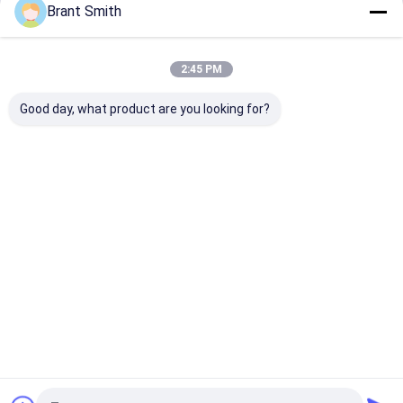
Brant Smith
Fortsetzen
Diodenlasermodule
2:45 PM
Laserleitungsgeneratoren
Unsere Kategorien
Good day, what product are you looking for?
Holographische rote Punktsicht
Laser-Bohrungs-Anblick
Taktische Lasersicht
Training
Elektronische
Mini Laser
Maschinell
Laserstrahlvergrößerungsgeräte
Laserkugel
s Laserziel
Modules
Sichtlaser
Startseite
Über uns
Kontakt
Desktop Site
Sitemap
Privacy Policy
Qualität
Training Laserkugel
China Fabrik.Copyright © 2026 Aiming