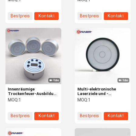
Target Operations
Laserkugelpatrone
System
Bestpreis
Kontakt
Bestpreis
Kontakt
Innenräumige
Multi-elektronische
Trockenfeuer-Ausbildung
Laserziele und -
Elektronische Laser-Ziel
controller für
MOQ:
1
MOQ:
1
und drahtloses
Trockenfeuer-Laser-
Steuerungssystem
Schießsimulatorsystem
Bestpreis
Kontakt
Bestpreis
Kontakt