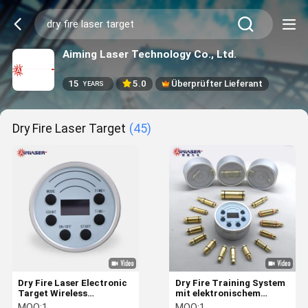
Aiming Laser Technology Co., Ltd.
15
5.0
Überprüfter Lieferant
YEARS
Dry Fire Laser Target
(45)
Dry Fire Laser Electronic
Dry Fire Training System
Target Wireless
mit elektronischem
Controller für ein Multi-
Laserziel und
MOQ:
1
MOQ:
1