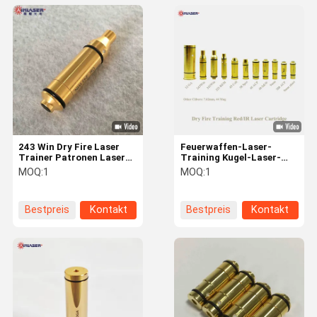
243 Win Dry Fire Laser
Feuerwaffen-Laser-
Trainer Patronen Laser
Training Kugel-Laser-
Training Kugel für das
Training-Kartusche Heim
MOQ:
1
MOQ:
1
Schießen Simulator
Trockene Feuer-Laser-
Schießen Genauigkeit
Praxis
Bestpreis
Kontakt
Bestpreis
Kontakt