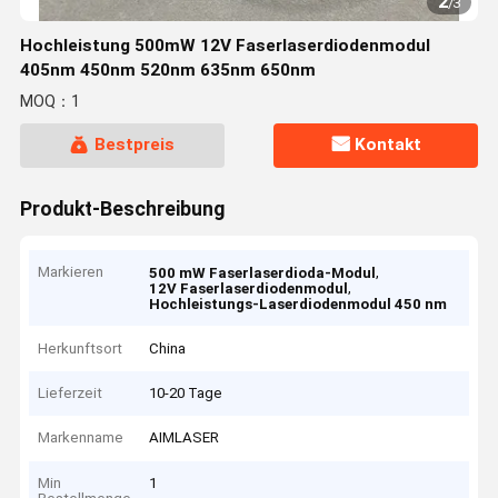
2
/
3
Hochleistung 500mW 12V Faserlaserdiodenmodul
405nm 450nm 520nm 635nm 650nm
MOQ：1
Bestpreis
Kontakt
Produkt-Beschreibung
Markieren
,
500 mW Faserlaserdioda-Modul
,
12V Faserlaserdiodenmodul
Hochleistungs-Laserdiodenmodul 450 nm
Herkunftsort
China
Lieferzeit
10-20 Tage
Markenname
AIMLASER
Min
1