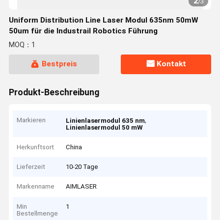
2
/
3
Uniform Distribution Line Laser Modul 635nm 50mW
50um für die Industrail Robotics Führung
MOQ：1
Bestpreis
Kontakt
Produkt-Beschreibung
Markieren
,
Linienlasermodul 635 nm
Linienlasermodul 50 mW
Herkunftsort
China
Lieferzeit
10-20 Tage
Markenname
AIMLASER
Min
1
Bestellmenge