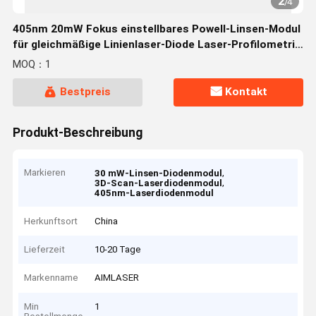
2
/
4
405nm 20mW Fokus einstellbares Powell-Linsen-Modul
für gleichmäßige Linienlaser-Diode Laser-Profilometrie
3D-Scannen
MOQ：1
Bestpreis
Kontakt
Produkt-Beschreibung
Markieren
,
30 mW-Linsen-Diodenmodul
,
3D-Scan-Laserdiodenmodul
405nm-Laserdiodenmodul
Herkunftsort
China
Lieferzeit
10-20 Tage
Markenname
AIMLASER
Min
1