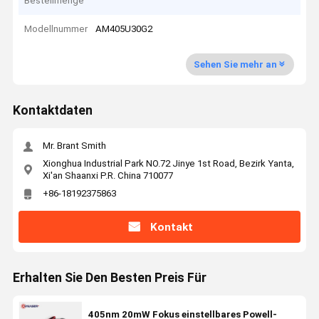
Bestellmenge
Modellnummer
AM405U30G2
Sehen Sie mehr an
Kontaktdaten
Mr. Brant Smith
Xionghua Industrial Park NO.72 Jinye 1st Road, Bezirk Yanta,
Xi'an Shaanxi P.R. China 710077
+86-18192375863
Kontakt
Erhalten Sie Den Besten Preis Für
405nm 20mW Fokus einstellbares Powell-