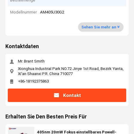
Bestellmenge
Modellnummer
AM405U30G2
Sehen Sie mehr an
Kontaktdaten
Mr. Brant Smith
Xionghua Industrial Park NO.72 Jinye 1st Road, Bezirk Yanta,
Xi'an Shaanxi P.R. China 710077
+86-18192375863
Kontakt
Erhalten Sie Den Besten Preis Für
405nm 20mW Fokus einstellbares Powell-