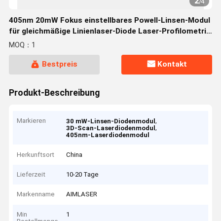
2
/
4
405nm 20mW Fokus einstellbares Powell-Linsen-Modul
für gleichmäßige Linienlaser-Diode Laser-Profilometrie
3D-Scannen
MOQ：1
Bestpreis
Kontakt
Produkt-Beschreibung
Markieren
,
30 mW-Linsen-Diodenmodul
,
3D-Scan-Laserdiodenmodul
405nm-Laserdiodenmodul
Herkunftsort
China
Lieferzeit
10-20 Tage
Markenname
AIMLASER
Min
1