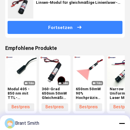
Linsen-Modul für gleichmäßige Linienlaser-
Diode Laser-Profilometrie 3D-Scannen
Fortsetzen
Empfohlene Produkte
Modul 405 -
360-Grad
650nm 50mW
Narrow
850 nm mit
650nm 50mW
90%
Uniform Li
TTL-
Gleichmäßige
Hochpräziser
Laser Mod
Modulation
Rotlinien-
Linienlaser-
With Powel
Laserprojektor
Generator für
Lens TTL /
Bestpreis
Bestpreis
Bestpreis
Bestprei
für die
Maschinenbau-
Analog / 
Pipeline-
Vision, 3D-
Modulatio
Defekterkennung
Scannen und
20um 50u
Brant Smith
Industriekameras
200um