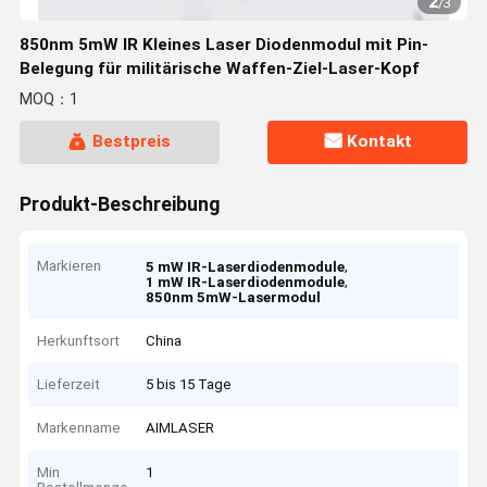
2
/
3
850nm 5mW IR Kleines Laser Diodenmodul mit Pin-
Belegung für militärische Waffen-Ziel-Laser-Kopf
MOQ：1
Bestpreis
Kontakt
Produkt-Beschreibung
Markieren
,
5 mW IR-Laserdiodenmodule
,
1 mW IR-Laserdiodenmodule
850nm 5mW-Lasermodul
Herkunftsort
China
Lieferzeit
5 bis 15 Tage
Markenname
AIMLASER
Min
1