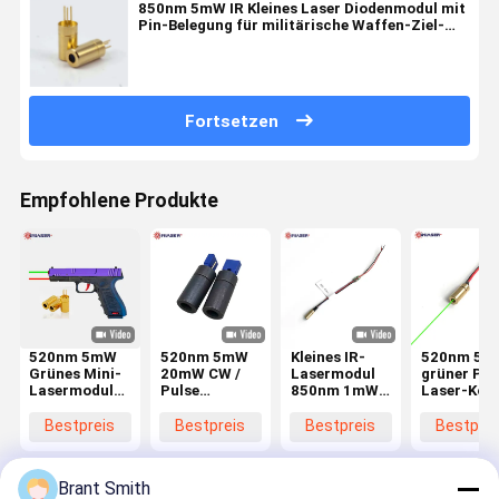
850nm 5mW IR Kleines Laser Diodenmodul mit
Pin-Belegung für militärische Waffen-Ziel-
Laser-Kopf
Fortsetzen
Empfohlene Produkte
520nm 5mW
520nm 5mW
Kleines IR-
520nm 5m
Grünes Mini-
20mW CW /
Lasermodul
grüner Pun
Lasermodul
Pulse
850nm 1mW
Laser-Kop
6x12mm für
Miniatur
5mW
industriell
die
Laserdiodenmodul
Φ4x10mm
Mini-
Bestpreis
Bestpreis
Bestpreis
Bestprei
Lasersicht
7x15mm für
Φ6x12mm für
Lasermodu
Fernerkundungsinstrument
Waffen-
mit
für Gas
Laservisierungen
eingebaut
Brant Smith
und
oder