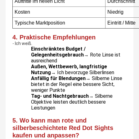
Auftritte im hellen Licht
Durchschnitt
Instrumente, Laser-Barcode-Scanner, Laser-Gasdetektoren,
Laser-Zielgeräte, Golf-Laser-Fernmessgeräte, Mini-Laser-
Werkzeuge, Strafverfolgungs- und Militärverteidigungsgeräte
Kosten
Niedrig
usw.
Typische Marktposition
Eintritt / Mitte
4. Praktische Empfehlungen
- Ich weiß.
Einschränktes Budget /
Gelegenheitsgebrauch
→ Rote Linse ist
ausreichend
Außen, Wettbewerb, langfristige
Nutzung
→ Ich bevorzuge Silberlinsen
Anfällig für Blendungen
→ Silberne Linse
bietet in der Regel eine bessere Sicht,
weniger Punkte
Tag- und Nachtgebrauch
→ Silberne
Objektive leisten deutlich bessere
Leistungen
5. Wo kann man rote und
silberbeschichtete Red Dot Sights
kaufen und anpassen?