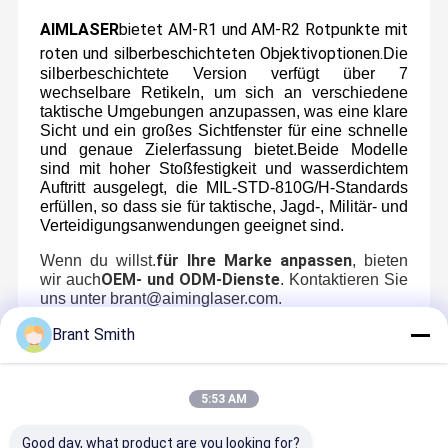
AIMLASER
bietet AM-R1 und AM-R2 Rotpunkte mit
roten und silberbeschichteten Objektivoptionen.
Die
silberbeschichtete Version verfügt über 7
wechselbare Retikeln, um sich an verschiedene
Durch vollständige Einhaltung der ISO9001:2008, FDA IEC.GB
Standard, versichern wir unseren Kunden mit hochwertigen
taktische Umgebungen anzupassen, was eine klare
Produkten und rechtzeitige Lieferung auf der Grundlage unserer
Sicht und ein großes Sichtfenster für eine schnelle
reichen Industrie-Erfahrung, gute Technologie,Innovatives F&E-
Ingenieursteam und Produktionsstätte von Weltklasse.
und genaue Zielerfassung bietet.Beide Modelle
sind mit hoher Stoßfestigkeit und wasserdichtem
Auftritt ausgelegt, die MIL-STD-810G/H-Standards
erfüllen, so dass sie für taktische, Jagd-, Militär- und
Verteidigungsanwendungen geeignet sind.
für Ihre Marke anpassen
Wenn du willst.
, bieten
OEM- und ODM-Dienste
wir auch
. Kontaktieren Sie
uns unter brant@aiminglaser.com.
Brant Smith
Teilen Sie Ihre Ideen mit uns, unsere erfahrenen, geschickten
und engagierten technischen Mitarbeiter werden Ihnen helfen,
Ihre Designprobleme zu lösen und Produkte für Ihre speziellen
Empfohlene Produkte
Anwendungen anzupassen.
5:53 AM
Kontakt mit uns
Good day, what product are you looking for?