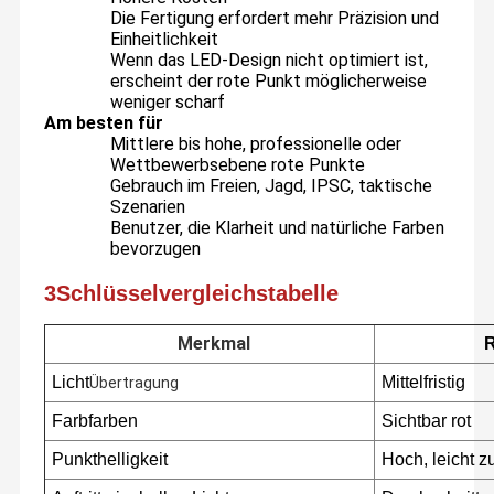
Die Fertigung erfordert mehr Präzision und
Einheitlichkeit
Diodenlasermodule
Wenn das LED-Design nicht optimiert ist,
erscheint der rote Punkt möglicherweise
Laserleitungsgeneratoren
weniger scharf
Am besten für
Holographische rote Punktsicht
Mittlere bis hohe, professionelle oder
Wettbewerbsebene rote Punkte
Laser-Bohrungs-Anblick
Gebrauch im Freien, Jagd, IPSC, taktische
Szenarien
Benutzer, die Klarheit und natürliche Farben
Taktische Lasersicht
bevorzugen
Laserstrahlvergrößerungsgeräte
3Schlüsselvergleichstabelle
Merkmal
R
Unsere Laser sind kompakt, mit geringem Stromverbrauch,
Licht
Mittelfristig
Übertragung
hoher Zuverlässigkeit und Stabilität ausgestattet und wurden in
einer Vielzahl von Anwendungen wie industrieller
Farbfarben
Sichtbar rot
Laserpositionierung,Lasermarkierung, Laser-
Ausrichtungswerkzeuge, Laser-Bewirkungsgeräte, Laser-
Messwerkzeuge, 3D-Laser-Scanner, Laser-Levelzähler, Laser-
Punkthelligkeit
Hoch, leicht 
Distanzzzähler, Bildverarbeitungssystem, intelligente Kamera,
Laserprofile,Laserdetektionsgeräte, medizinische Laser-