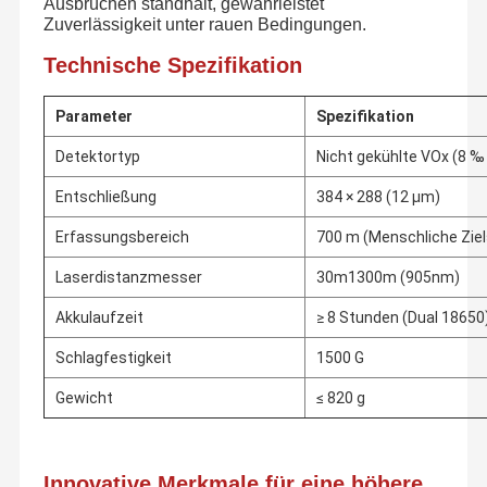
Ausbrüchen standhält, gewährleistet
Zuverlässigkeit unter rauen Bedingungen.
Technische Spezifikation
Parameter
Spezifikation
Detektortyp
Nicht gekühlte VOx (8 ‰
Entschließung
384 × 288 (12 μm)
Erfassungsbereich
700 m (Menschliche Zie
Laserdistanzmesser
30m1300m (905nm)
Akkulaufzeit
≥ 8 Stunden (Dual 18650
Schlagfestigkeit
1500 G
Gewicht
≤ 820 g
Innovative Merkmale für eine höhere