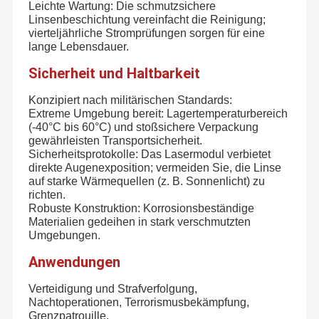
Leichte Wartung: Die schmutzsichere
Unsere Hauptprodukte sind
Mini-Lasermodule, rote
Lasermodule, grüne Lasermodule, blaue Lasermodule,
Linsenbeschichtung vereinfacht die Reinigung;
violette Lasermodule, IR-Lasermodule, RGB-Freiraum- und
vierteljährliche Stromprüfungen sorgen für eine
RGB-fasergekoppelte Lasermodule,TTL-
lange Lebensdauer.
Modulationslasermodule, Analogmodulationslasermodule,
Qualitätskon
Kontakt Mit
Neuigkeiten
Fälle
Punktlasermodule, Linienlasermodule, Querschnittslaser,
Trolle
Uns
360-Grad-Kreislauf-Linienlasermodule, Powell-Linsen
Sicherheit und Haltbarkeit
einheitliche Linienlasermodule,Maschion Vision Laserquelle,
Pigtail-Laserdioden, Ein- und Mehrmodus-koaxiale
Faserkopplungslasermodule, Faserkollimatoren,
Konzipiert nach militärischen Standards:
Lichtdiffusionsfaserlaserquellen von Corning,
Extreme Umgebung bereit: Lagertemperaturbereich
Laserleitungsgeneratoren, Laserstrahlvergrößerungen
- und
auch Waffen-Laser-Schuss-Zubehör wie
Trockenfeuer
(-40°C bis 60°C) und stoßsichere Verpackung
Ausbildung
roter Laserkugel, 780nm IR Laser Trainer, 850nm
gewährleisten Transportsicherheit.
IR
mit einer Breite von mehr als 20 mm,
oder
mit einer Leistung
Angebot
Sicherheitsprotokolle: Das Lasermodul verbietet
von mehr als 50 W und
elektronische Laserziele
,
Anfordern
universell
Laser-Bohrzieher
,
auf Schienen montiert
direkte Augenexposition; vermeiden Sie, die Linse
Laserspiegel, Pistolen-Rotpunktspiegel,
auf starke Wärmequellen (z. B. Sonnenlicht) zu
Gewehrrotpunktspiegel und Holographische
richten.
Rotpunktspiegel
und so weiter.
Training Laserkugel
Robuste Konstruktion: Korrosionsbeständige
Materialien gedeihen in stark verschmutzten
Elektronisches Laserziel
Umgebungen.
Mini Laser Modules
Anwendungen
Maschinelle Sichtlaser
Verteidigung und Strafverfolgung,
Nachtoperationen, Terrorismusbekämpfung,
Grenzpatrouille.
Glasfaserlasermodule