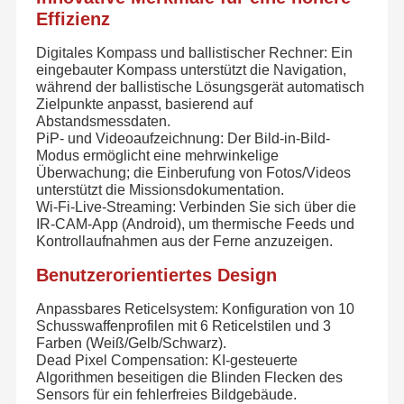
Effizienz
Digitales Kompass und ballistischer Rechner: Ein
eingebauter Kompass unterstützt die Navigation,
während der ballistische Lösungsgerät automatisch
Zielpunkte anpasst, basierend auf
Abstandsmessdaten.
PiP- und Videoaufzeichnung: Der Bild-in-Bild-
Modus ermöglicht eine mehrwinkelige
Überwachung; die Einberufung von Fotos/Videos
unterstützt die Missionsdokumentation.
Wi-Fi-Live-Streaming: Verbinden Sie sich über die
IR-CAM-App (Android), um thermische Feeds und
Kontrollaufnahmen aus der Ferne anzuzeigen.
Benutzerorientiertes Design
Anpassbares Reticelsystem: Konfiguration von 10
Gegründet im Jahr 2012,
Aiming Laser Technology Co., Ltd. ist
eine Firma mit sogenanntem Namen.
(kurz genannt
Ziellaser
)
Schusswaffenprofilen mit 6 Reticelstilen und 3
produziert
mit einer Leistung von mehr als 50 W und einer
Farben (Weiß/Gelb/Schwarz).
Zu Hause
Produkte
Über Uns
Werksbesich
Leistung von mehr als 50 W
und
Kohäxial f
Iber
Dead Pixel Compensation: KI-gesteuerte
gekoppelt
Laser
s
mit einer Wellenlänge von 405 nm bis 1064 nm
Tigung
und einer Ausgangsleistung von 0,4 mW bis 20 W für
Algorithmen beseitigen die Blinden Flecken des
verschiedene OEM-Instrumente.
Sensors für ein fehlerfreies Bildgebäude.