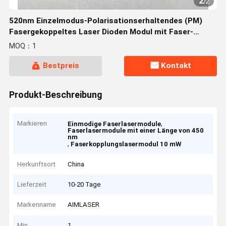
2
/
2
520nm Einzelmodus-Polarisationserhaltendes (PM)
Fasergekoppeltes Laser Dioden Modul mit Faser-
Kollimator
MOQ：1
Bestpreis
Kontakt
Produkt-Beschreibung
Markieren
,
Einmodige Faserlasermodule
Faserlasermodule mit einer Länge von 450
nm
,
Faserkopplungslasermodul 10 mW
Herkunftsort
China
Lieferzeit
10-20 Tage
Markenname
AIMLASER
Min
1