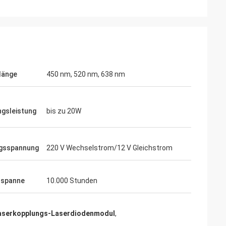
Thomas
Ich muss sagen, Ihre holographische Sich
arameter
ist wirklich beeindruckend... sie kann
wartungen.
länge
450 nm, 520 nm, 638 nm
definitiv mit EOTECH konkurrieren!
gsleistung
bis zu 20W
ngsspannung
220 V Wechselstrom/12 V Gleichstrom
sspanne
10.000 Stunden
aserkopplungs-Laserdiodenmodul
,