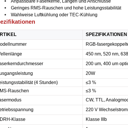
Anpassbare Faserkerne, Längen und Anschlüsse
Geringes RMS-Rauschen und hohe Leistungsstabilität
Wahlweise Luftkühlung oder TEC-Kühlung
ezifikationen
RTIKEL
SPEZIFIKATIONEN
odellnummer
RGB-fasergekoppelt
ellenlänge
450 nm, 520 nm, 63
aserkerndurchmesser
200 um, 400 um opti
usgangsleistung
20W
eistungsstabilität (4 Stunden)
≤3 %
MS-Rauschen
≤3 %
asermodus
CW, TTL, Analogmod
etriebsspannung
220 V Wechselstrom
DRH-Klasse
Klasse IIIb