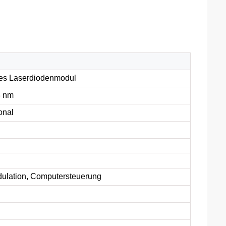
es Laserdiodenmodul
8 nm
onal
ulation, Computersteuerung