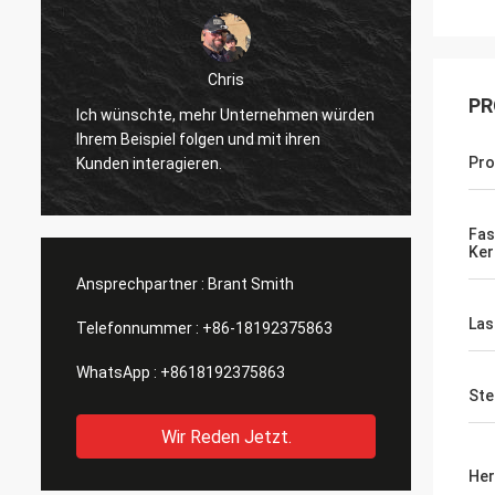
Chris
Ich ha
PR
Ich wünschte, mehr Unternehmen würden
erhalt
Ihrem Beispiel folgen und mit ihren
t
schein
Pr
Kunden interagieren.
angekü
Finger
bemerkt
Fas
geände
Ker
könnte
Ansprechpartner :
Brant Smith
La
Telefonnummer :
+86-18192375863
WhatsApp :
+8618192375863
Ste
Wir Reden Jetzt.
Her