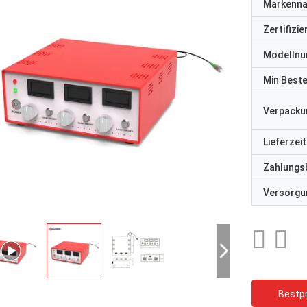
Markenn
Zertifizi
Modelln
Min Best
Verpacku
Lieferzeit
Zahlungs
Versorgun
Bestpr