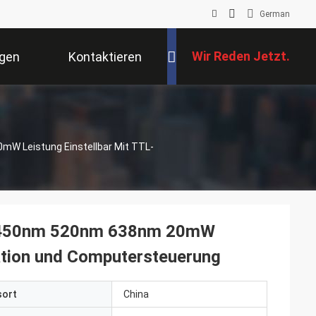
German
Wir Reden Jetzt.
ngen
Kontaktieren
Sie Uns
W Leistung Einstellbar Mit TTL-
l 450nm 520nm 638nm 20mW
ation und Computersteuerung
sort
China