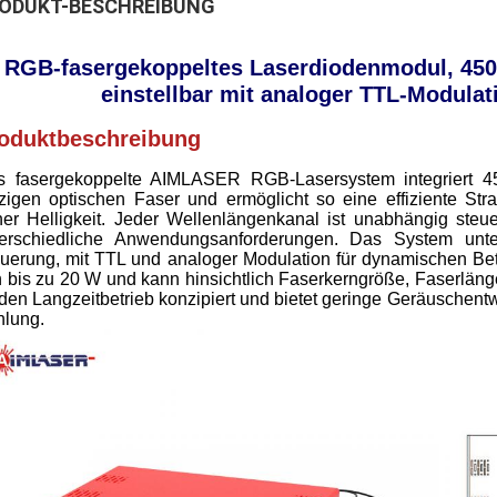
ODUKT-BESCHREIBUNG
RGB-fasergekoppeltes Laserdiodenmodul, 450 
einstellbar mit analoger TTL-Modula
oduktbeschreibung
s fasergekoppelte AIMLASER RGB-Lasersystem integriert 45
zigen optischen Faser und ermöglicht so eine effiziente Str
er Helligkeit. Jeder Wellenlängenkanal ist unabhängig steu
terschiedliche Anwendungsanforderungen. Das System unte
uerung, mit TTL und analoger Modulation für dynamischen Betri
 bis zu 20 W und kann hinsichtlich Faserkerngröße, Faserlänge
 den Langzeitbetrieb konzipiert und bietet geringe Geräuschentw
lung.