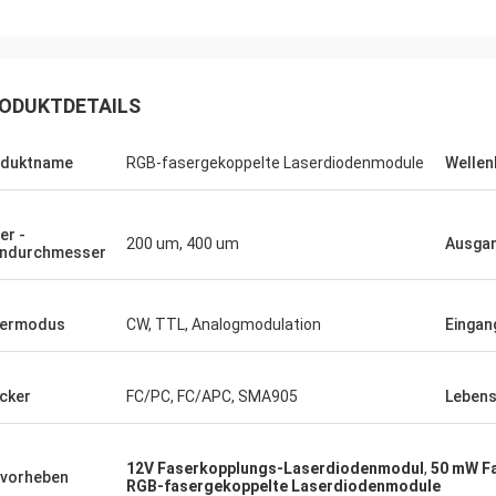
- Ja.
Ryan
be den holographischen Anblick
ODUKTDETAILS
en, ich versuche ihn gerade, und er
Die Präzision und die P
t gut zu funktionieren, wie
entsprechen meinen Er
oduktname
RGB-fasergekoppelte Laserdiodenmodule
Wellen
ndigt.Ich habe einige Flecken oder
abdrücke auf den Linsen
.Es gibt ein paar kleine Dinge, die
er -
200 um, 400 um
Ausgan
rt oder verbessert werden
ndurchmesser
n, aber ich werde sie in
sermodus
CW, TTL, Analogmodulation
Einga
cker
FC/PC, FC/APC, SMA905
Leben
12V Faserkopplungs-Laserdiodenmodul
,
50 mW F
vorheben
RGB-fasergekoppelte Laserdiodenmodule