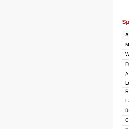
Sp
A
M
W
F
A
L
R
L
B
C