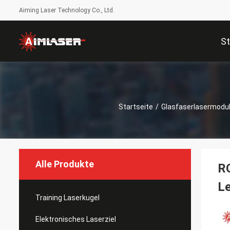
Aiming Laser Technology Co., Ltd.
St
Startseite
/
Glasfaserlasermodu
Alle Produkte
R
Le
Training Laserkugel
Elektronisches Laserziel