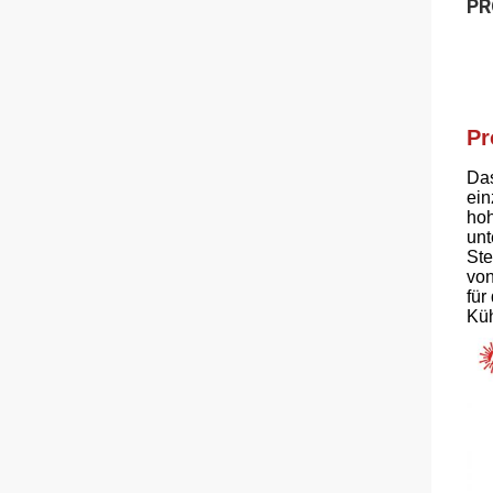
PR
Pr
Da
ein
hoh
un
Ste
von
für
Küh