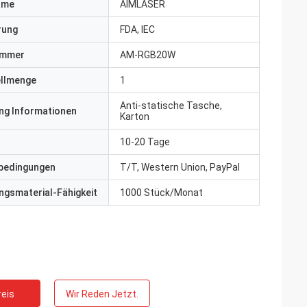
ame
AIMLASER
erung
FDA, IEC
ummer
AM-RGB20W
ellmenge
1
Anti-statische Tasche,
ng Informationen
Karton
10-20 Tage
bedingungen
T/T, Western Union, PayPal
gsmaterial-Fähigkeit
1000 Stück/Monat
eis
Wir Reden Jetzt.