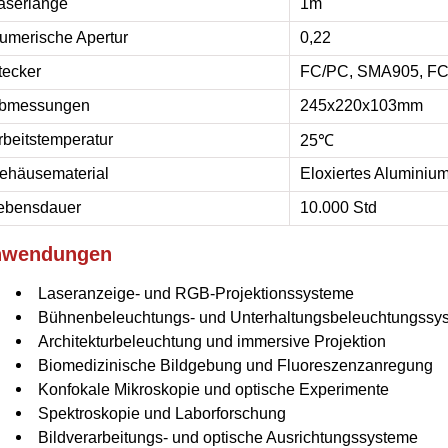
aserlänge
1m
umerische Apertur
0,22
tecker
FC/PC, SMA905, F
bmessungen
245x220x103mm
rbeitstemperatur
25℃
ehäusematerial
Eloxiertes Aluminiu
ebensdauer
10.000 Std
nwendungen
Laseranzeige- und RGB-Projektionssysteme
Bühnenbeleuchtungs- und Unterhaltungsbeleuchtungssy
Architekturbeleuchtung und immersive Projektion
Biomedizinische Bildgebung und Fluoreszenzanregung
Konfokale Mikroskopie und optische Experimente
Spektroskopie und Laborforschung
Bildverarbeitungs- und optische Ausrichtungssysteme