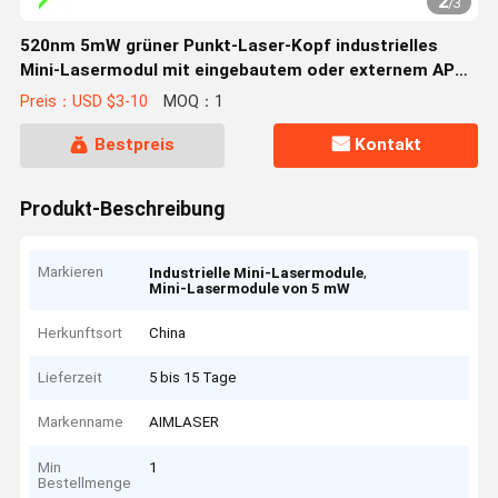
2
/
3
520nm 5mW grüner Punkt-Laser-Kopf industrielles
Mini-Lasermodul mit eingebautem oder externem APC-
Treiber
Preis：USD $3-10
MOQ：1
Bestpreis
Kontakt
Produkt-Beschreibung
Markieren
,
Industrielle Mini-Lasermodule
Mini-Lasermodule von 5 mW
Herkunftsort
China
Lieferzeit
5 bis 15 Tage
Markenname
AIMLASER
Min
1
Bestellmenge