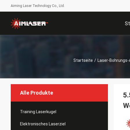
Aiming Laser Technology Co., Ltd.
St
Startseite
/
Laser-Bohrungs-A
Alle Produkte
5.
We
Training Laserkugel
Elektronisches Laserziel