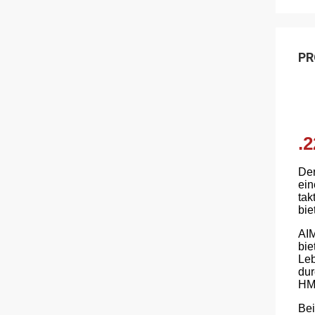
PR
.
Der
ein
tak
bie
AIM
bie
Leb
dur
HMR
Bei