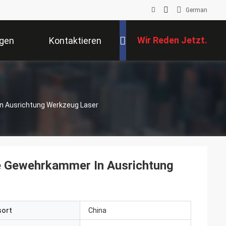
German
Wir Reden Jetzt.
ngen
Kontaktieren
Sie Uns
n Ausrichtung Werkzeug Laser
te Gewehrkammer In Ausrichtung
sort
China