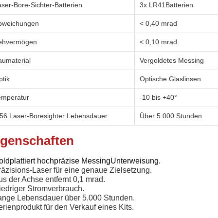
ser-Bore-Sichter-Batterien
3x LR41
Batterien
bweichungen
< 0,40 mrad
ehvermögen
< 0,10 mrad
aumaterial
Vergoldetes Messing
ptik
Optische Glaslinsen
emperatur
-10 bis +40°
.56 Laser-Boresighter Lebensdauer
Über 5.000 Stunden
igenschaften
oldplattiert hochpräzise Messing
Unterweisung.
räzisions-Laser für eine genaue Zielsetzung.
us der Achse entfernt 0,1 mrad.
iedriger Stromverbrauch.
ange Lebensdauer über 5.000 Stunden.
erienprodukt für den Verkauf eines Kits.