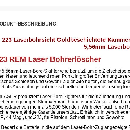
ODUKT-BESCHREIBUNG
223 Laserbohrsicht Goldbeschichtete Kammer 
5,56mm Laserbo
223 REM Laser Bohrerlöscher
 5.56mm-Laser-Bore-Sighter wird benutzt, um die Zielscheibe e
en klaren und leuchtend roten Punkt in großer EntfernungLaser-
tisches Schießen und Gewehr-Zielen.Sie helfen, die Genauigkei
tet als Ausrichtungstool eine schnelle und bequeme Lösung für d
LASER produziert Laser Bore Sighters für die Kalibrierung und
tet einen geringen Stromverbrauch und einen Winkel außerhalb 
ensdauer von mehr als 5.000 Stunden. Wir bieten auch eine Reih
ch eine einjährige Garantie unterstützt. Erhältlich in verschi
, 44 Mag., und.223, für Pistolen, Schrotflinten und Gewehre.
 Bedarf die Batterie in die auf dem Laser-Bohr-Zug angezeigt