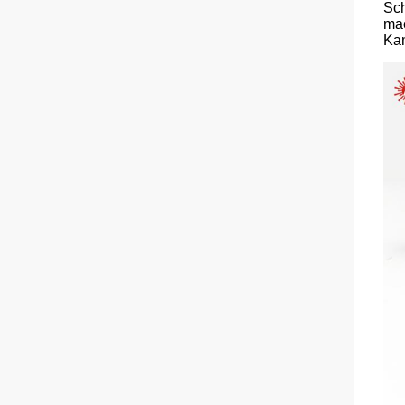
Sch
mac
Ka