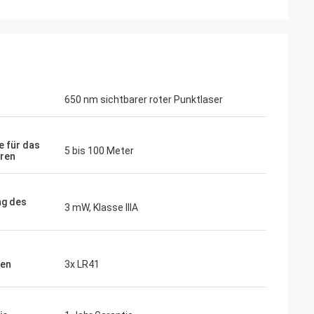
Thomas
Ich muss sagen, Ihre holographische Sich
arameter
ist wirklich beeindruckend... sie kann
wartungen.
650 nm sichtbarer roter Punktlaser
definitiv mit EOTECH konkurrieren!
e für das
5 bis 100 Meter
eren
ng des
3 mW, Klasse IIIA
ien
3x LR41