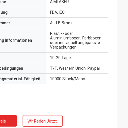
ame
AIMLASER
erung
FDA, IEC
ummer
AL-LB-9mm
Plastik- oder
Aluminiumboxen, Farbboxen
ng Informationen
oder individuell angepasste
Verpackungen
10-20 Tage
bedingungen
T/T, Western Union, Paypal
gsmaterial-Fähigkeit
10000 Stück/Monat
eis
Wir Reden Jetzt.