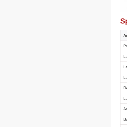
S
A
P
L
L
L
R
L
A
B