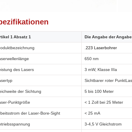
pezifikationen
rtikel 1 Absatz 1
Die Angabe der Angabe 
roduktbezeichnung
.223 Laserbohrer
aserwellenlänge
650 nm
eistung des Lasers
3 mW, Klasse IIIa
asertyp
Sichtbarer roter Punkt
Las
eichweite der Sichtung
5 bis 100 Meter
aser-Punktgröße
< 1 Zoll bei 25 Meter
rbeitsstrom der Laser-Bore-Sight
< 25 mA
etriebsspannung
3-4,5 V Gleichstrom