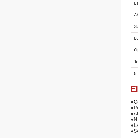
La
A
S
B
O
T
5
E
●
G
●
P
●
A
●
N
●
L
●
S