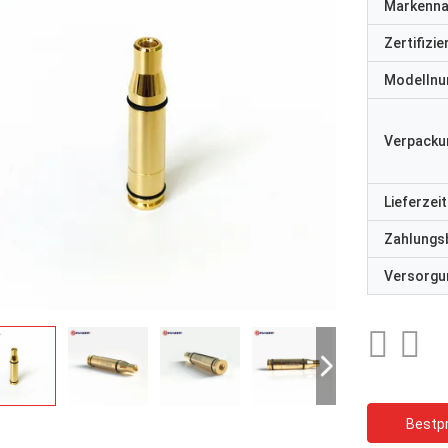
Markenn
Zertifizi
Modelln
Verpacku
Lieferzeit
Zahlungs
Versorgun
Bestpr