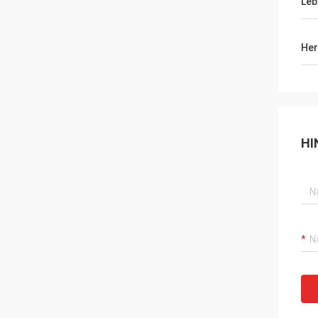
Leb
Her
HI