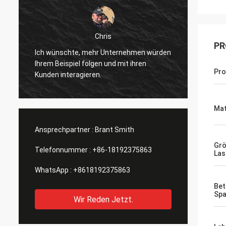
Chris
PR
Ich ha
Ich wünschte, mehr Unternehmen würden
erhalt
Ihrem Beispiel folgen und mit ihren
t
schein
Pr
Kunden interagieren.
angekü
Finger
bemerkt
Mat
geände
könnte
Ansprechpartner :
Brant Smith
Grö
Telefonnummer :
+86-18192375863
Las
WhatsApp :
+8618192375863
Bet
Sp
Wir Reden Jetzt.